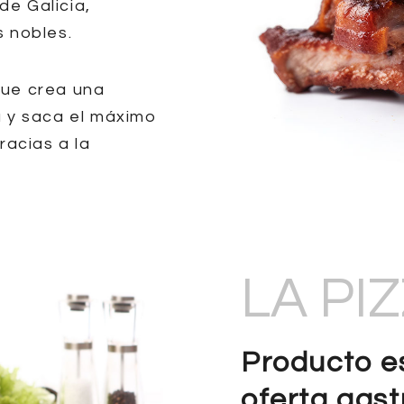
de Galicia,
 nobles.
ue crea una
 y saca el máximo
racias a la
.
LA PI
Producto es
oferta gas