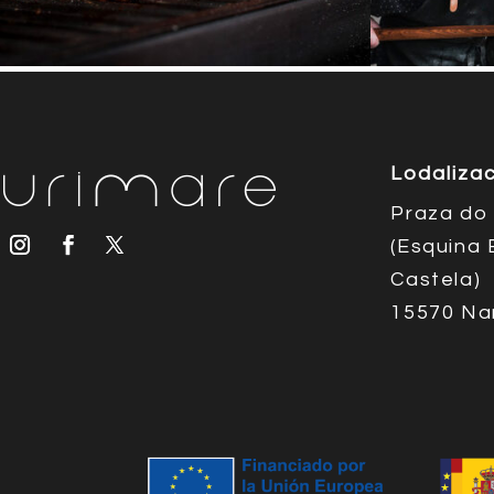
Lodaliza
Praza do 
(Esquina 
Castela)
15570 Na