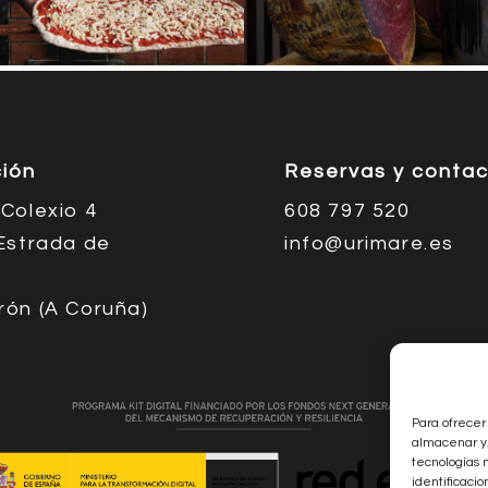
ción
Reservas y conta
Colexio 4
608 797 520
Estrada de
info@urimare.es
rón (A Coruña)
Para ofrecer
almacenar y/
tecnologías 
identificacio