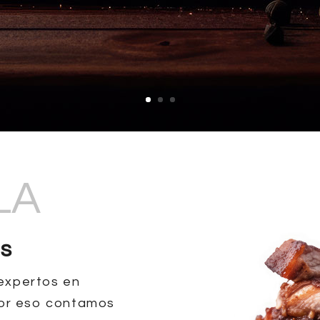
LA
as
expertos en
por eso contamos