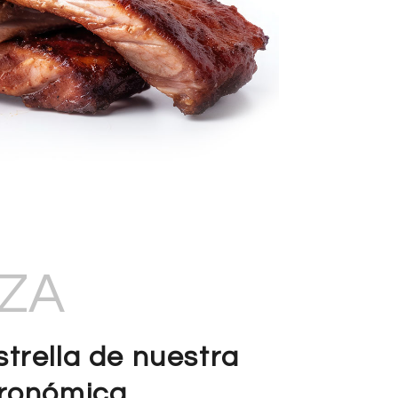
ZZA
trella de nuestra
tronómica